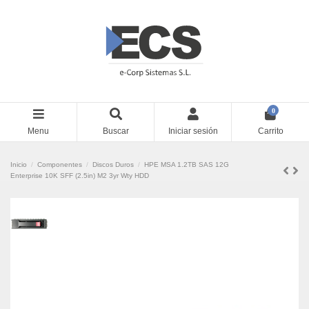
0
Menu
Buscar
Iniciar sesión
Carrito
Inicio
Componentes
Discos Duros
HPE MSA 1.2TB SAS 12G
Enterprise 10K SFF (2.5in) M2 3yr Wty HDD