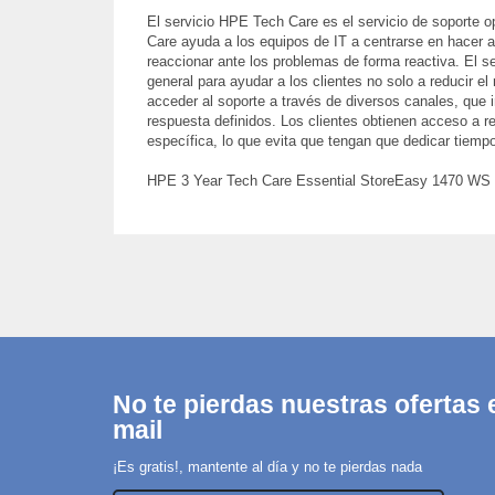
El servicio HPE Tech Care es el servicio de soporte o
Care ayuda a los equipos de IT a centrarse en hacer a
reaccionar ante los problemas de forma reactiva. El s
general para ayudar a los clientes no solo a reducir 
acceder al soporte a través de diversos canales, que 
respuesta definidos. Los clientes obtienen acceso a r
específica, lo que evita que tengan que dedicar tiempo 
HPE 3 Year Tech Care Essential StoreEasy 1470 WS I
No te pierdas nuestras ofertas e
mail
¡Es gratis!, mantente al día y no te pierdas nada