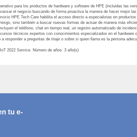
perativo para los productos de hardware y software de HPE (incluidas las ver
vanzar el negocio buscando de forma proactiva la manera de hacer mejor las 
ervicio HPE Tech Care habilita el acceso directo a especialistas en producto
el riesgo, sino también a buscar nuevas formas de actuar de manera más efici
incluyen el teléfono, chat en tiempo real, un registro automatizado de incid
ecursos técnicos expertos con conocimientos especializados en el hardware o 
a responder a preguntas de triaje o sobre si quien llama es la persona adecuad
oT 2022 Service. Número de años: 3 año(s)
n tu e-