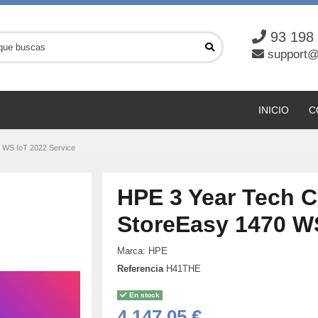
93 198
support@
INICIO
C
0 WS IoT 2022 Service
HPE 3 Year Tech C
StoreEasy 1470 WS
Marca:
HPE
Referencia
H41THE
En stock
4,147,05 €