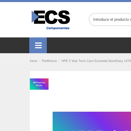
Inicio
Periféricos
HPE 3 Year Tech Care Essential StoreEasy 147