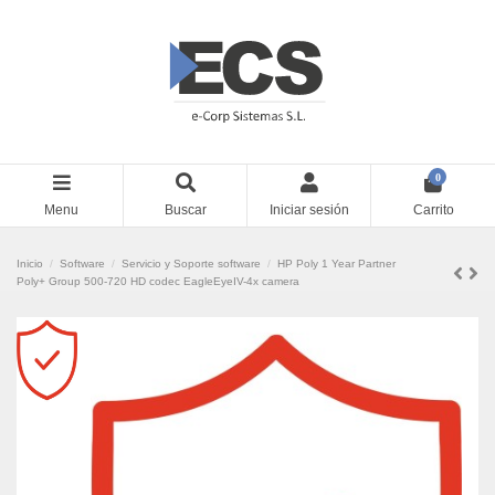
0
Menu
Buscar
Iniciar sesión
Carrito
Inicio
Software
Servicio y Soporte software
HP Poly 1 Year Partner
Poly+ Group 500-720 HD codec EagleEyeIV-4x camera