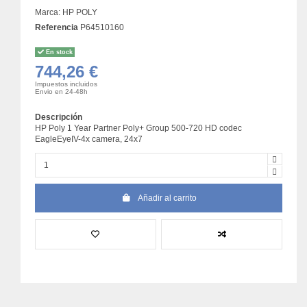
Marca:
HP POLY
Referencia
P64510160
En stock
744,26 €
Impuestos incluidos
Envio en 24-48h
Descripción
HP Poly 1 Year Partner Poly+ Group 500-720 HD codec
EagleEyeIV-4x camera, 24x7
Añadir al carrito