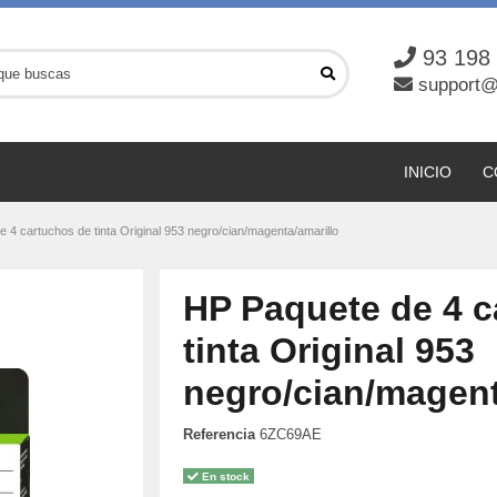
93 198
support@
INICIO
C
 4 cartuchos de tinta Original 953 negro/cian/magenta/amarillo
HP Paquete de 4 c
tinta Original 953
negro/cian/magent
Referencia
6ZC69AE
En stock