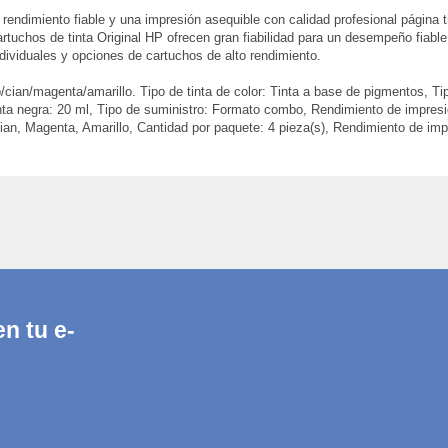
rendimiento fiable y una impresión asequible con calidad profesional página t
tuchos de tinta Original HP ofrecen gran fiabilidad para un desempeño fiable
ndividuales y opciones de cartuchos de alto rendimiento.
cian/magenta/amarillo. Tipo de tinta de color: Tinta a base de pigmentos, Ti
nta negra: 20 ml, Tipo de suministro: Formato combo, Rendimiento de impresi
Cian, Magenta, Amarillo, Cantidad por paquete: 4 pieza(s), Rendimiento de im
n tu e-