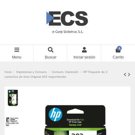
0
Menu
Buscar
Iniciar sesión
Carrito
Inicio
Impresoras y Consum.
Consum. Impresión
HP Paquete de 2
cartuchos de tinta Original 303 negro/tricolor