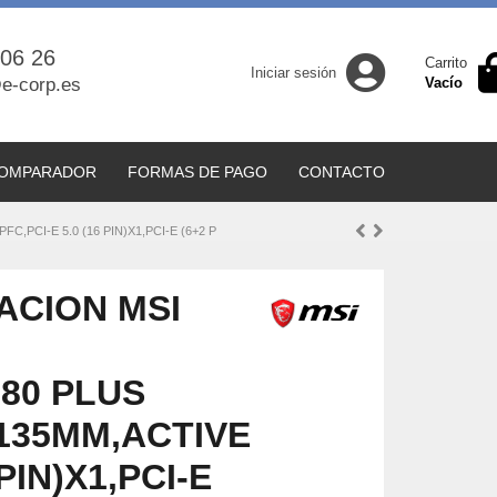
 06 26
Carrito
Iniciar sesión
e-corp.es
Vacío
OMPARADOR
FORMAS DE PAGO
CONTACTO
PCI-E 5.0 (16 PIN)X1,PCI-E (6+2 P
ACION MSI
,80 PLUS
135MM,ACTIVE
 PIN)X1,PCI-E