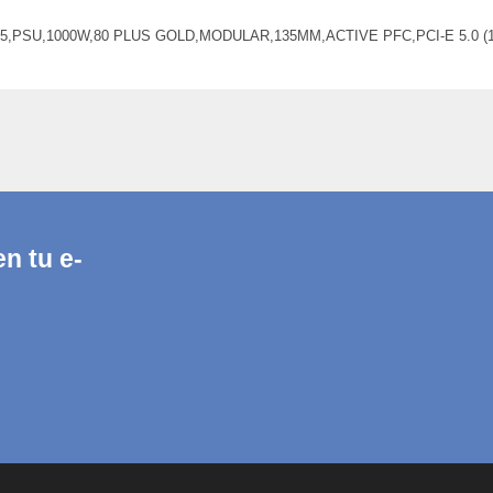
SU,1000W,80 PLUS GOLD,MODULAR,135MM,ACTIVE PFC,PCI-E 5.0 (16 PI
n tu e-