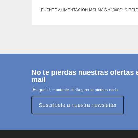
FUENTE ALIMENTACION MSI MAG A1000GLS PCIE5,P
No te pierdas nuestras ofertas e
mail
¡Es gratis!, mantente al día y no te pierdas nada
Suscríbete a nuestra newsletter