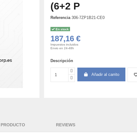
(6+2 P
Referencia
306-7ZP1B21-CE0
En stock
187,16 €
Impuestos incluidos
Envio en 24-48h
Descripción
Añadir al carrito
L PRODUCTO
REVIEWS