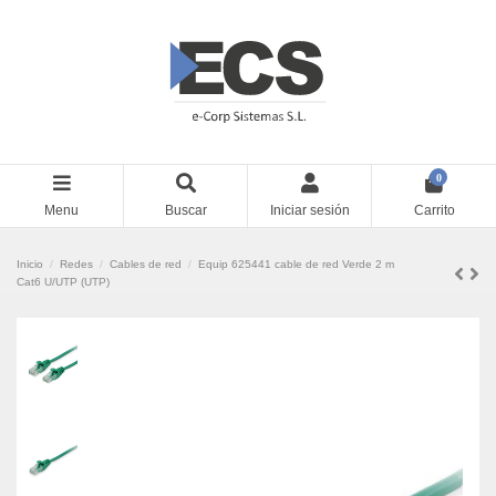
0
Menu
Buscar
Iniciar sesión
Carrito
Inicio
Redes
Cables de red
Equip 625441 cable de red Verde 2 m
Cat6 U/UTP (UTP)