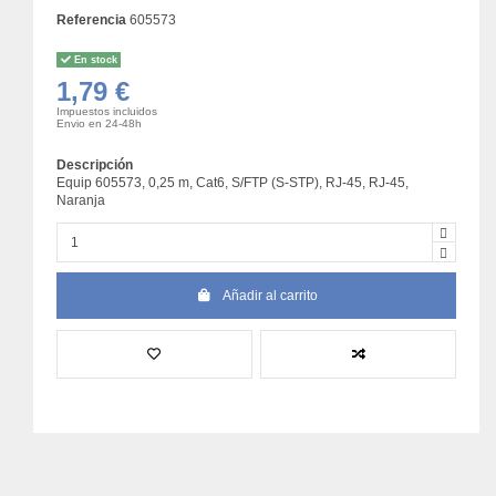
Referencia
605573
En stock
1,79 €
Impuestos incluidos
Envio en 24-48h
Descripción
Equip 605573, 0,25 m, Cat6, S/FTP (S-STP), RJ-45, RJ-45,
Naranja
Añadir al carrito