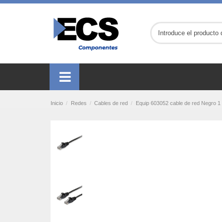
Inicio
Redes
Cables de red
Equip 603052 cable de red Negro 