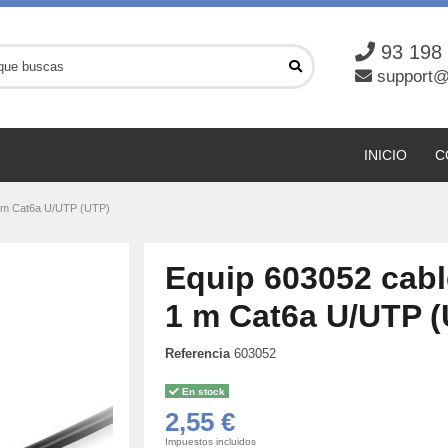
93 198
support@
INICIO
C
1 m Cat6a U/UTP (UTP)
Equip 603052 cabl
1 m Cat6a U/UTP 
Referencia
603052
En stock
2,55 €
Impuestos incluidos