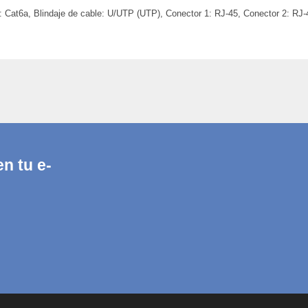
 Cat6a, Blindaje de cable: U/UTP (UTP), Conector 1: RJ-45, Conector 2: RJ-4
n tu e-