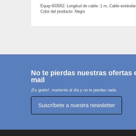
Equip 603052. Longitud de cable: 1 m, Cable estándar:
Color del producto: Negro
No te pierdas nuestras ofertas e
mail
¡Es gratis!, mantente al día y no te pierdas nada
Suscríbete a nuestra newsletter