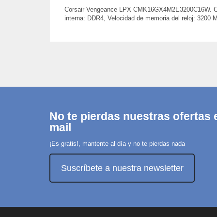
Corsair Vengeance LPX CMK16GX4M2E3200C16W. Compo
interna: DDR4, Velocidad de memoria del reloj: 3200
No te pierdas nuestras ofertas e
mail
¡Es gratis!, mantente al día y no te pierdas nada
Suscríbete a nuestra newsletter