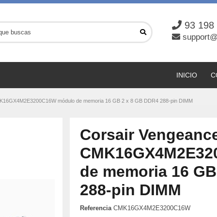
93 198
support@
INICIO
C
MK16GX4M2E3200C16W módulo de memoria 16 GB 2 x 8 GB DDR4 288-pin DIMM
Corsair Vengeanc
CMK16GX4M2E32
de memoria 16 GB
288-pin DIMM
Referencia
CMK16GX4M2E3200C16W