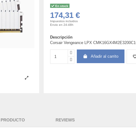
En stock
174,31 €
Impuestos incluidos
Envio en 24-48h
Descripción
Corsair Vengeance LPX CMK16GX4M2E3200C16W
Añadir al carrito
L PRODUCTO
REVIEWS