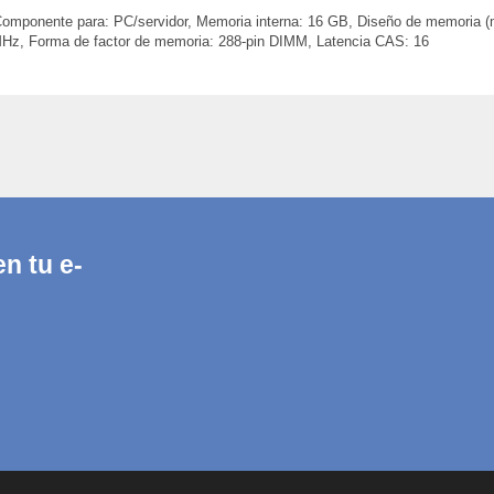
nente para: PC/servidor, Memoria interna: 16 GB, Diseño de memoria (mó
 MHz, Forma de factor de memoria: 288-pin DIMM, Latencia CAS: 16
n tu e-