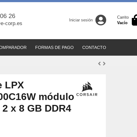
 06 26
Carrito
Iniciar sesión
e-corp.es
Vacío
OMPARADOR
FORMAS DE PAGO
CONTACTO
e LPX
00C16W módulo
 2 x 8 GB DDR4