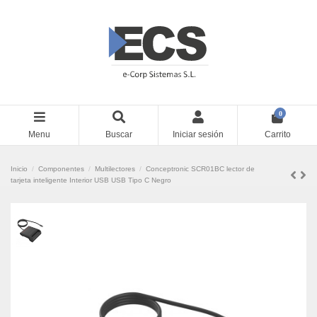
0
Menu
Buscar
Iniciar sesión
Carrito
Inicio
Componentes
Multilectores
Conceptronic SCR01BC lector de
tarjeta inteligente Interior USB USB Tipo C Negro