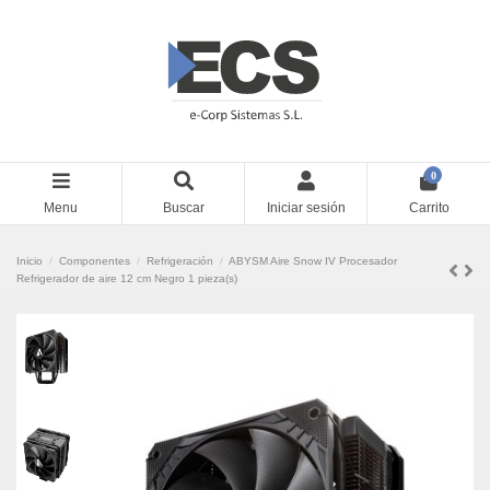
0
Menu
Buscar
Iniciar sesión
Carrito
Inicio
Componentes
Refrigeración
ABYSM Aire Snow IV Procesador
Refrigerador de aire 12 cm Negro 1 pieza(s)