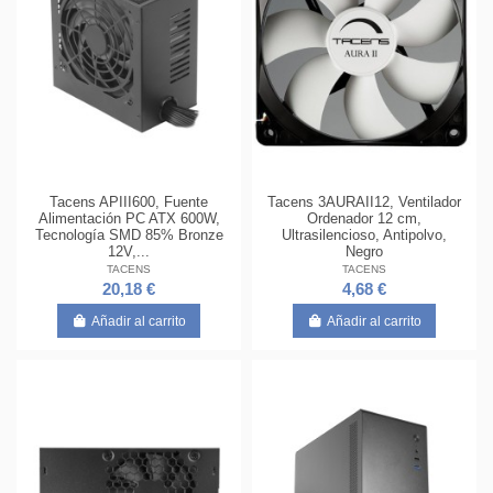
Tacens APIII600, Fuente
Tacens 3AURAII12, Ventilador
Alimentación PC ATX 600W,
Ordenador 12 cm,
Tecnología SMD 85% Bronze
Ultrasilencioso, Antipolvo,
12V,...
Negro
TACENS
TACENS
20,18 €
4,68 €
Añadir al carrito
Añadir al carrito