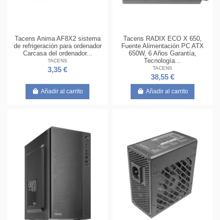
Tacens Anima AF8X2 sistema
Tacens RADIX ECO X 650,
de refrigeración para ordenador
Fuente Alimentación PC ATX
Carcasa del ordenador...
650W, 6 Años Garantía,
Tecnología...
TACENS
TACENS
3,35 €
38,55 €
Añadir al carrito
Añadir al carrito