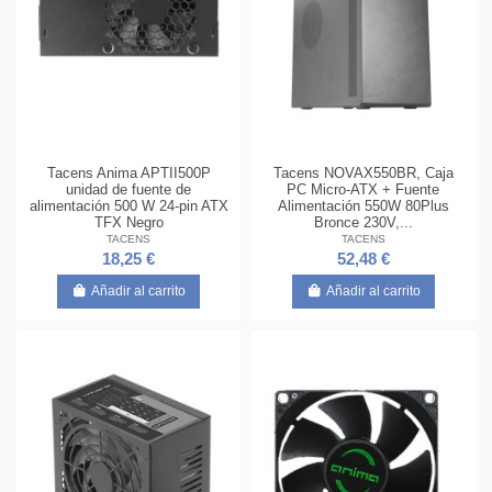
Tacens Anima APTII500P
Tacens NOVAX550BR, Caja
unidad de fuente de
PC Micro-ATX + Fuente
alimentación 500 W 24-pin ATX
Alimentación 550W 80Plus
TFX Negro
Bronce 230V,...
TACENS
TACENS
18,25 €
52,48 €
Añadir al carrito
Añadir al carrito