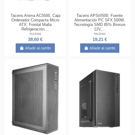
Tacens Anima AC5500, Caja
Tacens APSIII500, Fuente
Ordenador Compacta Micro
Alimentación PC SFX 500W,
ATX, Frontal Malla
Tecnología SMD 85% Bronze
Refrigeración,...
12V,...
TACENS
TACENS
38,60 €
19,21 €
Añadir al carrito
Añadir al carrito