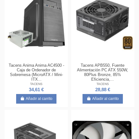
Tacens Anima Anima AC4500 -
Tacens APB550, Fuente
Caja de Ordenador de
Alimentación PC ATX 550W,
Sobremesa (MicroATX / Mini-
80Plus Bronze, 85%
ITX...
Eficiencia,...
TACENS
TACENS
34,61 €
28,88 €
Añadir al carrito
Añadir al carrito