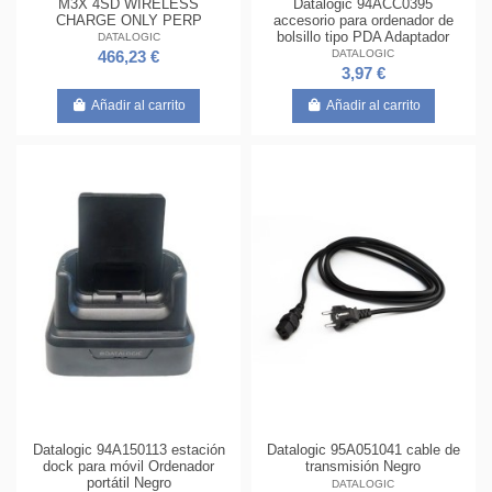
Datalogic 94ACC0395
M3X 4SD WIRELESS
accesorio para ordenador de
CHARGE ONLY PERP
bolsillo tipo PDA Adaptador
DATALOGIC
DATALOGIC
466,23 €
3,97 €
Añadir al carrito
Añadir al carrito
Datalogic 94A150113 estación
Datalogic 95A051041 cable de
dock para móvil Ordenador
transmisión Negro
portátil Negro
DATALOGIC