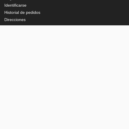
Identificarse
Historial de pedidos
Direcciones
CONTACTO
Plaza del Vapor, 20-B, Pol. Ind. Les Guixeres
08915 - Badalona (Barcelona)
93 198 06 26
support@e-corp.es
© 2026 ecscomponentes.es Todos los derechos reservados.