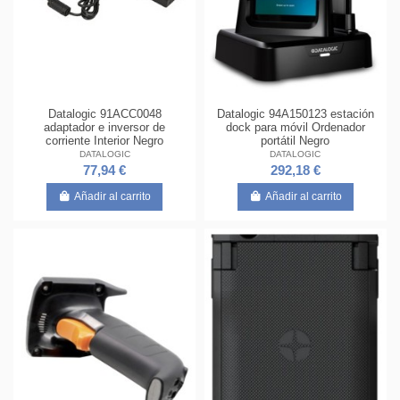
Datalogic 91ACC0048
Datalogic 94A150123 estación
adaptador e inversor de
dock para móvil Ordenador
corriente Interior Negro
portátil Negro
DATALOGIC
DATALOGIC
77,94 €
292,18 €
Añadir al carrito
Añadir al carrito