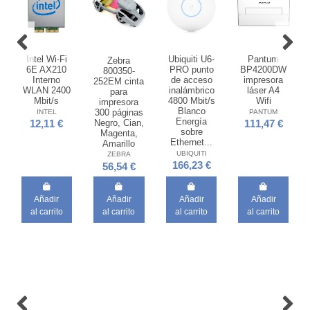
Intel Wi-Fi
Ubiquiti U6-
Pantum
Zebra
6E AX210
PRO punto
BP4200DW
800350-
Interno
de acceso
impresora
252EM cinta
WLAN 2400
inalámbrico
láser A4
para
Mbit/s
4800 Mbit/s
Wifi
impresora
Blanco
300 páginas
INTEL
PANTUM
Energía
Negro, Cian,
12,11 €
111,47 €
sobre
Magenta,
Ethernet...
Amarillo
UBIQUITI
ZEBRA
166,23 €
56,54 €
Añadir
Añadir
Añadir
Añadir
al carrito
al carrito
al carrito
al carrito
Fuera de stock
Fuera de stock
HP Servicio
Belkin
de 3 años al
INC011btWH
siguiente
USB 3.2
día
Gen 1 (3.1
laborable
Gen 1)
para
Type-C