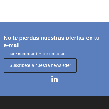
LaserJet
Blanco
Pro MFP
BELKIN
410x
14,70 €
HP INC.
55,65 €
Ver
producto
Añadir
al carrito
No te pierdas nuestras ofertas en tu
e-mail
¡Es gratis!, mantente al día y no te pierdas nada
Suscríbete a nuestra newsletter