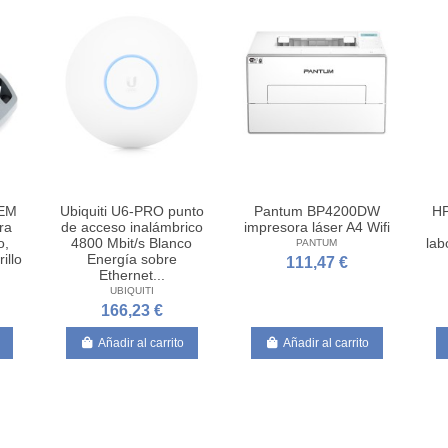
2EM
Ubiquiti U6-PRO punto
Pantum BP4200DW
HP
ra
de acceso inalámbrico
impresora láser A4 Wifi
o,
4800 Mbit/s Blanco
lab
PANTUM
illo
Energía sobre
111,47 €
Ethernet...
UBIQUITI
166,23 €
Añadir al carrito
Añadir al carrito