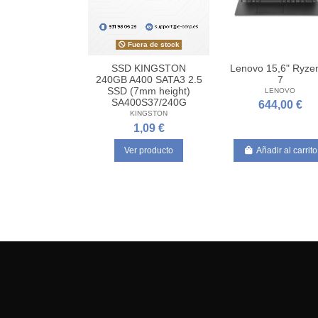
Fuera de stock
Lenovo 15,6" Ryz
SSD KINGSTON
7
240GB A400 SATA3 2.5
SSD (7mm height)
LENOVO
SA400S37/240G
644,00 €
KINGSTON
1,09 €
Ver producto
Añadir al carrito