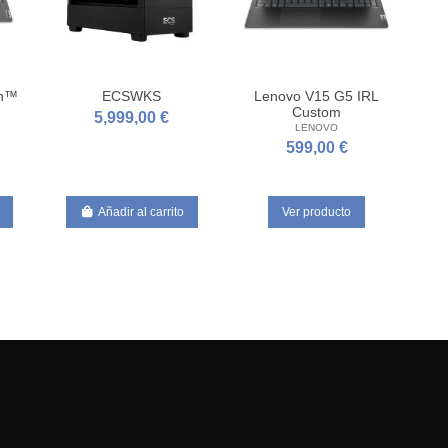
en™
ECSWKS
Lenovo V15 G5 IRL
Custom
5,999,00 €
LENOVO
599,00 €
Añadir al carrito
Ver producto