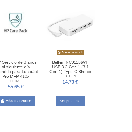
Fuera de stock
 Servicio de 3 años
Belkin INC011btWH
al siguiente día
USB 3.2 Gen 1 (3.1
orable para LaserJet
Gen 1) Type-C Blanco
Pro MFP 410x
BELKIN
HP INC.
14,70 €
55,65 €
Añadir al carrito
Ver producto