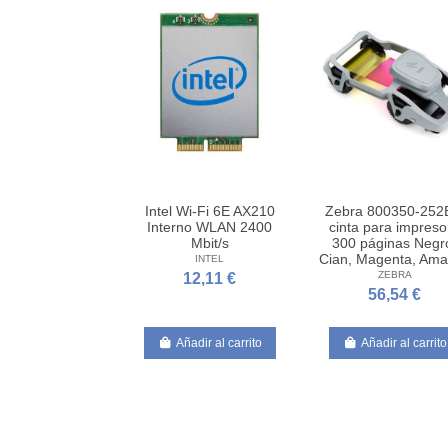
Intel Wi-Fi 6E AX210
Zebra 800350-25
Interno WLAN 2400
cinta para impreso
Mbit/s
300 páginas Negr
Cian, Magenta, Amar
INTEL
ZEBRA
12,11 €
56,54 €
Añadir al carrito
Añadir al carrito