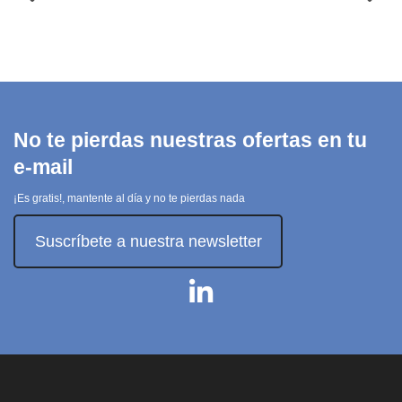
LaserJet
Blanco
Pro MFP
BELKIN
410x
14,70 €
HP INC.
55,65 €
Ver
producto
Añadir
al carrito
No te pierdas nuestras ofertas en tu
e-mail
¡Es gratis!, mantente al día y no te pierdas nada
Suscríbete a nuestra newsletter