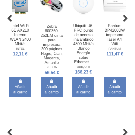
Intel Wi-Fi
Ubiquiti U6-
Pantum
Zebra
6E AX210
PRO punto
BP4200DW
800350-
Interno
de acceso
impresora
252EM cinta
WLAN 2400
inalámbrico
láser A4
para
Mbit/s
4800 Mbit/s
Wifi
impresora
Blanco
300 páginas
INTEL
PANTUM
Energía
Negro, Cian,
12,11 €
111,47 €
sobre
Magenta,
Ethernet...
Amarillo
UBIQUITI
ZEBRA
166,23 €
56,54 €
Añadir
Añadir
Añadir
Añadir
al carrito
al carrito
al carrito
al carrito
Fuera de stock
Fuera de stock
HP Servicio
Belkin
de 3 años al
INC011btWH
siguiente
USB 3.2
día
Gen 1 (3.1
laborable
Gen 1)
para
Type-C