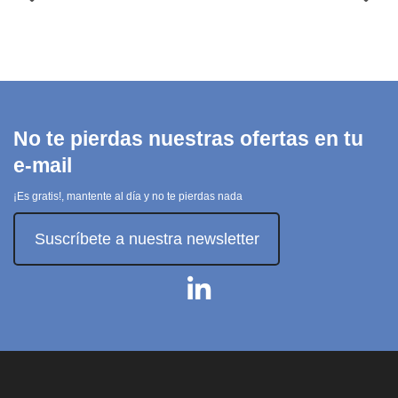
LaserJet
Blanco
Pro MFP
BELKIN
410x
14,70 €
HP INC.
55,65 €
Ver
producto
Añadir
al carrito
No te pierdas nuestras ofertas en tu
e-mail
¡Es gratis!, mantente al día y no te pierdas nada
Suscríbete a nuestra newsletter