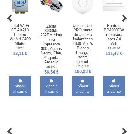
Intel Wi-Fi
Ubiquiti U6-
Pantum
Zebra
6E AX210
PRO punto
BP4200DW
800350-
Interno
de acceso
impresora
252EM cinta
WLAN 2400
inalámbrico
láser A4
para
Mbit/s
4800 Mbit/s
Wifi
impresora
Blanco
300 páginas
INTEL
PANTUM
Energía
Negro, Cian,
12,11 €
111,47 €
sobre
Magenta,
Ethernet...
Amarillo
UBIQUITI
ZEBRA
166,23 €
56,54 €
Añadir
Añadir
Añadir
Añadir
al carrito
al carrito
al carrito
al carrito
Fuera de stock
Fuera de stock
HP Servicio
Belkin
de 3 años al
INC011btWH
siguiente
USB 3.2
día
Gen 1 (3.1
laborable
Gen 1)
para
Type-C